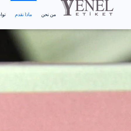
علب الع
من نحن
ماذا نقدم
توا