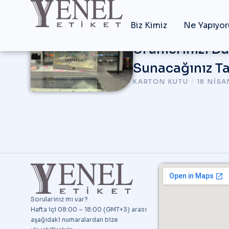
Biz Kimiz
Ne Yapıyor
Karton Kutu Ta
Ürünlerinizi D
Sunacağınız T
KARTON KUTU
/
18 NISA
Sorularınız mı var?
Hafta içi 08:00 – 18:00 (GMT+3) arası
aşağıdaki numaralardan bize